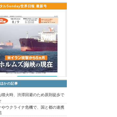
タルSunday世界日報 最新号
ほかの記事
山噴火時、渋滞回避のため原則徒歩で
を
ナやウクライナ危機で、国と都の連携
認