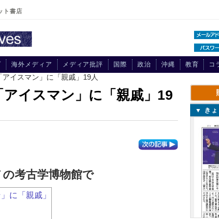
ット書店
プ
海外メディア
メディア批評
国際
政治
沖縄
教育
コ
ラ「アイスマン」に「親戚」19人
「アイスマン」に「親戚」19
▼ き
ノの考古学博物館で