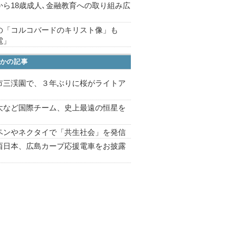
から18歳成人､金融教育への取り組み広
の「コルコバードのキリスト像」も
電」
かの記事
市三渓園で、３年ぶりに桜がライトア
プ
大など国際チーム、史上最遠の恒星を
ペンやネクタイで「共生社会」を発信
西日本、広島カープ応援電車をお披露