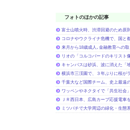
フォトのほかの記事
富士山噴火時、渋滞回避のため原
コロナやウクライナ危機で、国と
来月から18歳成人､金融教育への
リオの「コルコバードのキリスト
キャンバスは砂浜、波に消えた「
横浜市三渓園で、３年ぶりに桜が
千葉大など国際チーム、史上最遠
ワッペンやネクタイで「共生社会
ＪＲ西日本、広島カープ応援電車
ミツバチで大学周辺の緑化・生態