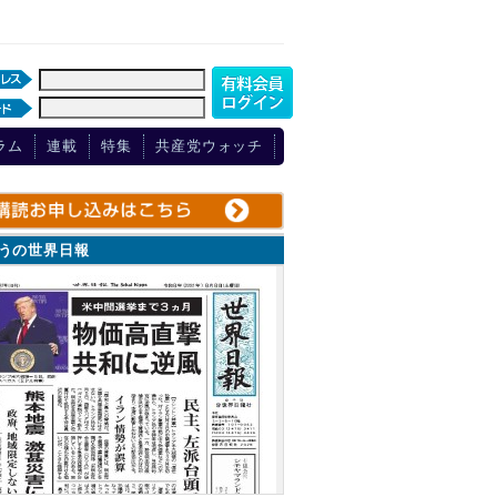
ラム
連載
特集
共産党ウォッチ
ょうの世界日報