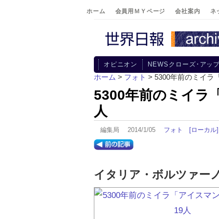
ホーム
会員用ＭＹページ
会社案内
ネ
オピニオン
NEWSクローズ･アッ
ホーム
>
フォト
> 5300年前のミイ
5300年前のミイラ
人
編集局 2014/1/05
フォト
[ローカル]
イタリア・ボルツァー