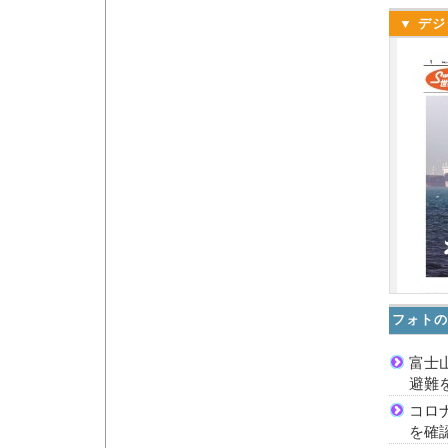
▼ デジ
フォトの
富士
避難
コロ
を確