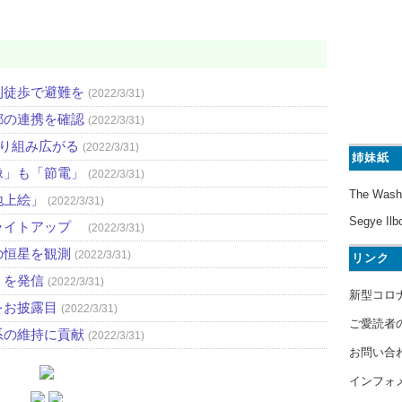
則徒歩で避難を
(2022/3/31)
都の連携を確認
(2022/3/31)
取り組み広がる
(2022/3/31)
姉妹紙
像」も「節電」
(2022/3/31)
The Wash
地上絵」
(2022/3/31)
Segye Ilb
ライトアップ
(2022/3/31)
の恒星を観測
(2022/3/31)
リンク
」を発信
(2022/3/31)
新型コロ
をお披露目
(2022/3/31)
ご愛読者
系の維持に貢献
(2022/3/31)
お問い合
インフォ