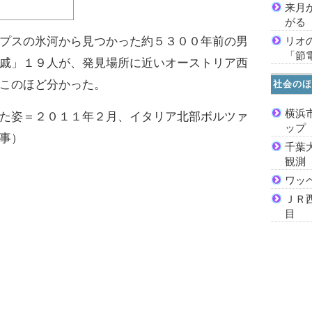
来月
がる
リオ
プスの氷河から見つかった約５３００年前の男
「節
戚」１９人が、発見場所に近いオーストリア西
このほど分かった。
社会のほ
横浜
た姿＝２０１１年２月、イタリア北部ボルツァ
ッ
事）
千葉
観測
ワッ
ＪＲ
目