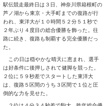
駅伝競走最終日は３日、神奈川県箱根町の
芦ノ湖から東京・大手町までの復路が行
われ、東洋大が１０時間５２分５１秒で
２年ぶり４度目の総合優勝を飾った。往
路に続き、復路も制覇する完全優勝だっ
た。
この日は穏やかな晴天に恵まれ、選手
は好条件に後押しされて健脚を競った。
２位に５９秒差でスタートした東洋大
は、復路５区間のうち３区間で１位と圧
倒的な力を見せた。
２位は４分３４秒差で駒大。昨年総合優