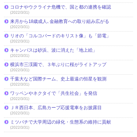
コロナやウクライナ危機で、国と都の連携を確認
(2022/3/31)
来月から18歳成人､金融教育への取り組み広がる
(2022/3/31)
リオの「コルコバードのキリスト像」も「節電」
(2022/3/31)
キャンバスは砂浜、波に消えた「地上絵」
(2022/3/31)
横浜市三渓園で、３年ぶりに桜がライトアップ
(2022/3/31)
千葉大など国際チーム、史上最遠の恒星を観測
(2022/3/31)
ワッペンやネクタイで「共生社会」を発信
(2022/3/31)
ＪＲ西日本、広島カープ応援電車をお披露目
(2022/3/31)
ミツバチで大学周辺の緑化・生態系の維持に貢献
(2022/3/31)