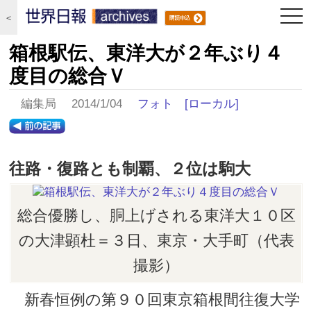
togg
＜
navi
箱根駅伝、東洋大が２年ぶり４
度目の総合Ｖ
編集局 2014/1/04
フォト
[ローカル]
往路・復路とも制覇、２位は駒大
総合優勝し、胴上げされる東洋大１０区
の大津顕杜＝３日、東京・大手町（代表
撮影）
新春恒例の第９０回東京箱根間往復大学