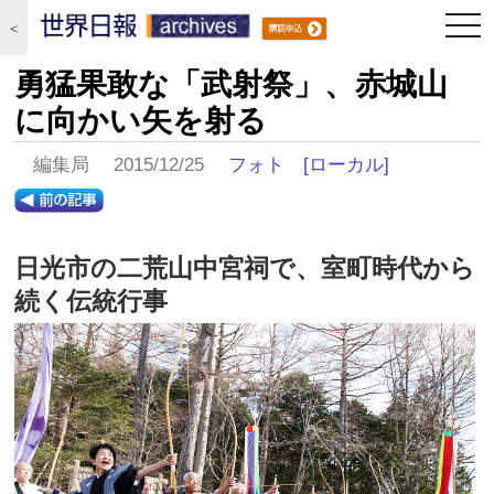
togg
＜
navi
勇猛果敢な「武射祭」、赤城山
に向かい矢を射る
編集局 2015/12/25
フォト
[ローカル]
日光市の二荒山中宮祠で、室町時代から
続く伝統行事