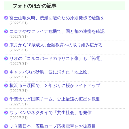
フォトのほかの記事
富士山噴火時、渋滞回避のため原則徒歩で避難を
(2022/3/31)
コロナやウクライナ危機で、国と都の連携を確認
(2022/3/31)
来月から18歳成人､金融教育への取り組み広がる
(2022/3/31)
リオの「コルコバードのキリスト像」も「節電」
(2022/3/31)
キャンバスは砂浜、波に消えた「地上絵」
(2022/3/31)
横浜市三渓園で、３年ぶりに桜がライトアップ
(2022/3/31)
千葉大など国際チーム、史上最遠の恒星を観測
(2022/3/31)
ワッペンやネクタイで「共生社会」を発信
(2022/3/31)
ＪＲ西日本、広島カープ応援電車をお披露目