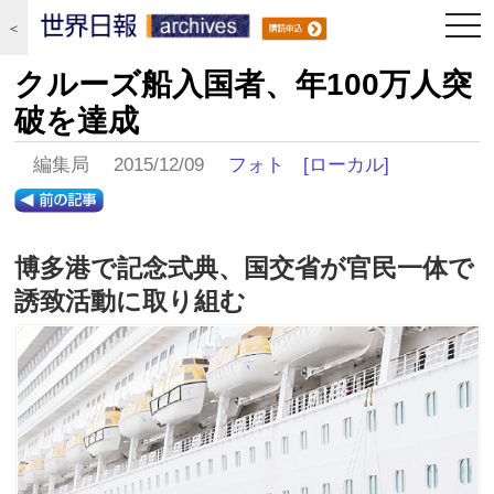
togg
＜
navi
クルーズ船入国者、年100万人突
破を達成
編集局 2015/12/09
フォト
[ローカル]
博多港で記念式典、国交省が官民一体で
誘致活動に取り組む