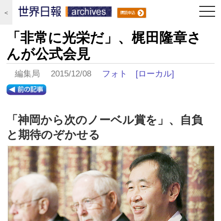
togg
＜
navi
「非常に光栄だ」、梶田隆章さ
んが公式会見
編集局 2015/12/08
フォト
[ローカル]
「神岡から次のノーベル賞を」、自負
と期待のぞかせる