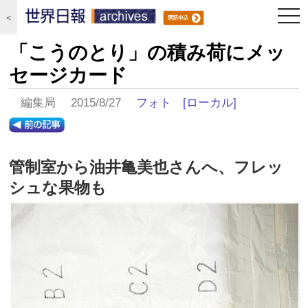
togg
＜
navi
「こうのとり」の積み荷にメッ
セージカード
編集局 2015/8/27
フォト
[ローカル]
管制室から油井亀美也さんへ、フレッ
シュな果物も