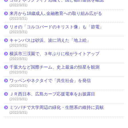
(2022/3/31)
来月から18歳成人､金融教育への取り組み広がる
(2022/3/31)
リオの「コルコバードのキリスト像」も「節電」
(2022/3/31)
キャンバスは砂浜、波に消えた「地上絵」
(2022/3/31)
横浜市三渓園で、３年ぶりに桜がライトアップ
(2022/3/31)
千葉大など国際チーム、史上最遠の恒星を観測
(2022/3/31)
ワッペンやネクタイで「共生社会」を発信
(2022/3/31)
ＪＲ西日本、広島カープ応援電車をお披露目
(2022/3/31)
ミツバチで大学周辺の緑化・生態系の維持に貢献
(2022/3/31)