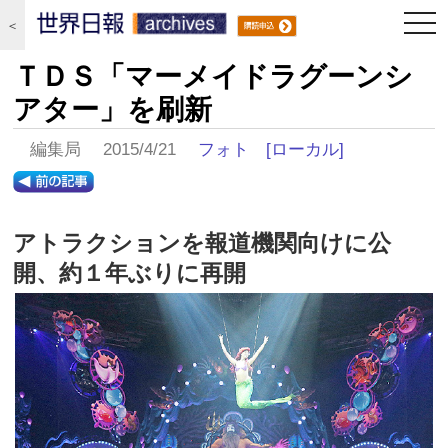
togg
＜
navi
ＴＤＳ「マーメイドラグーンシ
アター」を刷新
編集局 2015/4/21
フォト
[ローカル]
アトラクションを報道機関向けに公
開、約１年ぶりに再開