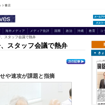
ット書店
プ
海外メディア
メディア批評
国際
政治
沖縄
教育
コ
督、スタッフ会議で熱弁
督、スタッフ会議で熱弁
▼ き
寄せや速攻が課題と指摘