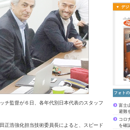
▼ デジ
フォトの
ッチ監督が６日、各年代別日本代表のスタッフ
富士
避難
コロ
田正浩強化担当技術委員長によると、スピード
を確