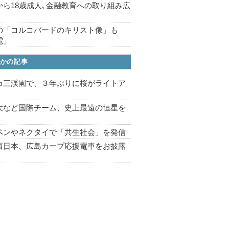
から18歳成人､金融教育への取り組み広
の「コルコバードのキリスト像」も
電」
かの記事
市三渓園で、３年ぶりに桜がライトア
プ
大など国際チーム、史上最遠の恒星を
ペンやネクタイで「共生社会」を発信
西日本、広島カープ応援電車をお披露