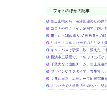
フォトのほかの記事
富士山噴火時、渋滞回避のため原
コロナやウクライナ危機で、国と
来月から18歳成人､金融教育への
リオの「コルコバードのキリスト
キャンバスは砂浜、波に消えた「
横浜市三渓園で、３年ぶりに桜が
千葉大など国際チーム、史上最遠
ワッペンやネクタイで「共生社会
ＪＲ西日本、広島カープ応援電車
ミツバチで大学周辺の緑化・生態