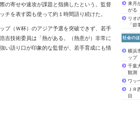
来月
際の寄せや速攻が課題と指摘したという。監督
がる
ッチを表す図も使って約１時間語り続けた。
リオ
「節
ップ（Ｗ杯）のアジア予選を突破できず、若手
社会のほ
浩吉技術委員は「熱がある。（熱意が）非常に
強い語り口が印象的な監督が、若手育成にも情
横浜
ッ
千葉
観測
ワッ
ＪＲ
目