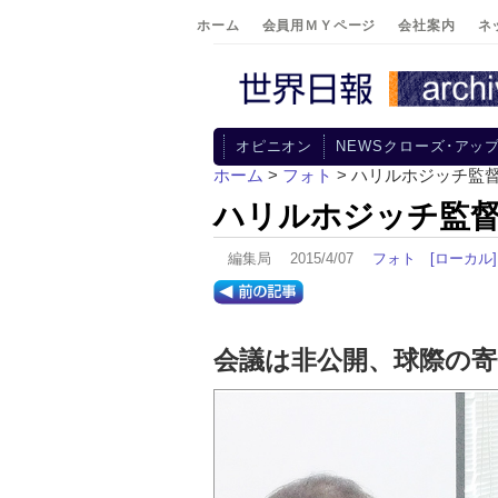
ホーム
会員用ＭＹページ
会社案内
ネ
オピニオン
NEWSクローズ･アッ
ホーム
>
フォト
> ハリルホジッチ監
ハリルホジッチ監
編集局 2015/4/07
フォト
[ローカル]
会議は非公開、球際の