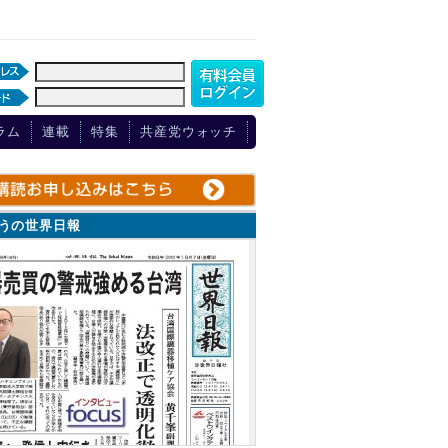
ラム
連載
特集
共産党ウォッチ
ょうの世界日報