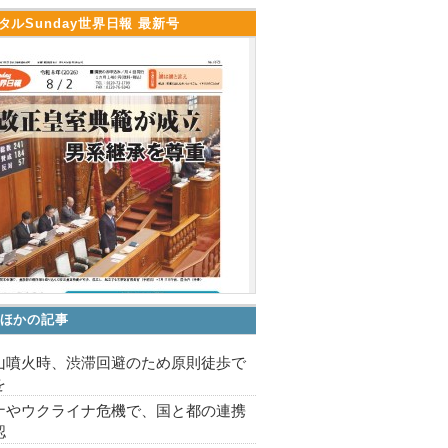
タルSunday世界日報 最新号
ほかの記事
山噴火時、渋滞回避のため原則徒歩で
を
ナやウクライナ危機で、国と都の連携
認