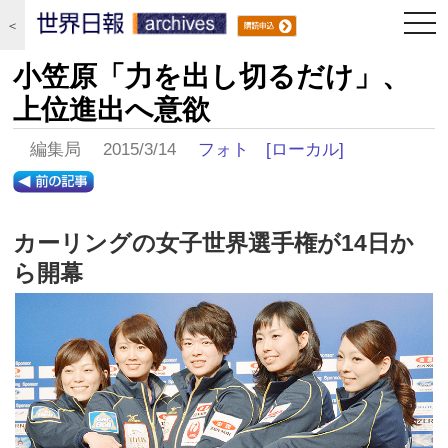
togg
＜
navi
小笠原「力を出し切るだけ」、
上位進出へ意欲
編集局 2015/3/14
フォト
[ローカル]
カーリングの女子世界選手権が14日か
ら開幕