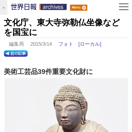
togg
＜
navi
文化庁、東大寺弥勒仏坐像など
を国宝に
編集局 2015/3/14
フォト
[ローカル]
美術工芸品39件重要文化財に