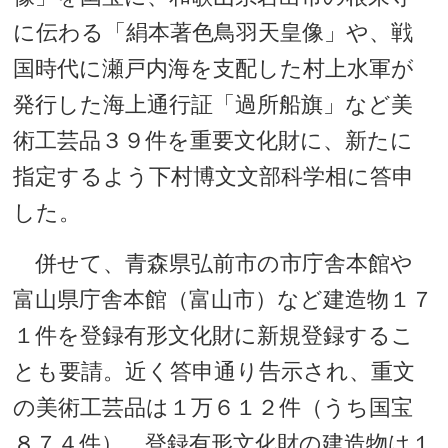
に伝わる「絹本著色鳥羽天皇像」や、戦
国時代に瀬戸内海を支配した村上水軍が
発行した海上通行証「過所船旗」など美
術工芸品３９件を重要文化財に、新たに
指定するよう下村博文文部科学相に答申
した。
併せて、青森県弘前市の市庁舎本館や
富山県庁舎本館（富山市）など建造物１７
１件を登録有形文化財に新規登録するこ
とも要請。近く答申通り告示され、重文
の美術工芸品は１万６１２件（うち国宝
８７４件）、登録有形文化財の建造物は１