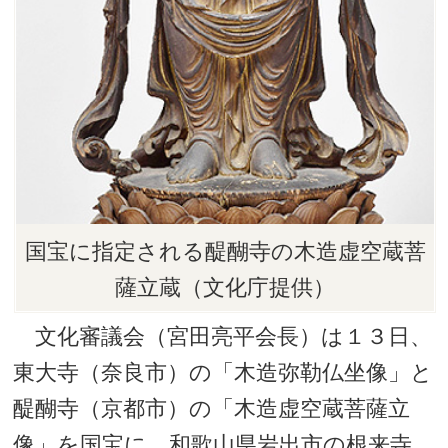
国宝に指定される醍醐寺の木造虚空蔵菩
薩立蔵（文化庁提供）
文化審議会（宮田亮平会長）は１３日、
東大寺（奈良市）の「木造弥勒仏坐像」と
醍醐寺（京都市）の「木造虚空蔵菩薩立
像」を国宝に、和歌山県岩出市の根来寺