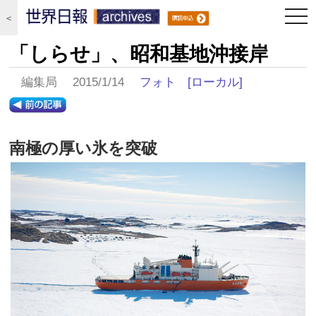
togg
＜
navi
「しらせ」、昭和基地沖接岸
編集局 2015/1/14
フォト
[ローカル]
南極の厚い氷を突破