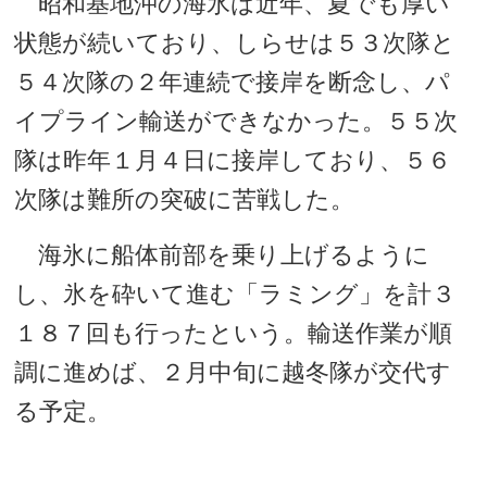
昭和基地沖の海氷は近年、夏でも厚い
状態が続いており、しらせは５３次隊と
５４次隊の２年連続で接岸を断念し、パ
イプライン輸送ができなかった。５５次
隊は昨年１月４日に接岸しており、５６
次隊は難所の突破に苦戦した。
海氷に船体前部を乗り上げるように
し、氷を砕いて進む「ラミング」を計３
１８７回も行ったという。輸送作業が順
調に進めば、２月中旬に越冬隊が交代す
る予定。