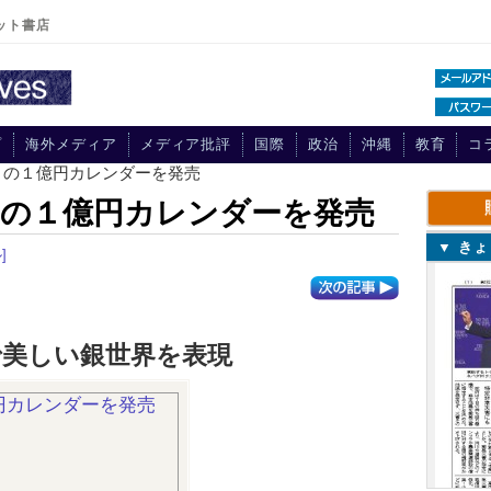
ット書店
プ
海外メディア
メディア批評
国際
政治
沖縄
教育
コ
」の１億円カレンダーを発売
」の１億円カレンダーを発売
▼ き
]
で美しい銀世界を表現