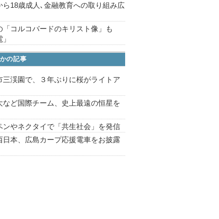
から18歳成人､金融教育への取り組み広
の「コルコバードのキリスト像」も
電」
かの記事
市三渓園で、３年ぶりに桜がライトア
プ
大など国際チーム、史上最遠の恒星を
ペンやネクタイで「共生社会」を発信
西日本、広島カープ応援電車をお披露