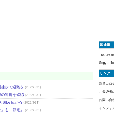
姉妹紙
The Wash
Segye Ilb
リンク
新型コロ
則徒歩で避難を
(2022/3/31)
ご愛読者
都の連携を確認
(2022/3/31)
お問い合
取り組み広がる
(2022/3/31)
インフォ
像」も「節電」
(2022/3/31)