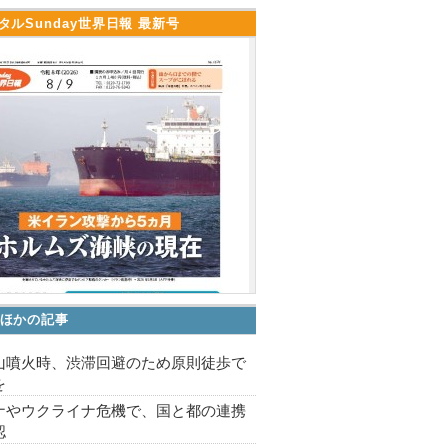
タルSunday世界日報 最新号
ほかの記事
山噴火時、渋滞回避のため原則徒歩で
を
ナやウクライナ危機で、国と都の連携
認