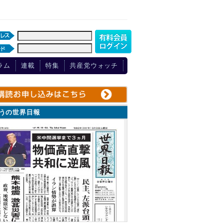
ラム
連載
特集
共産党ウォッチ
ょうの世界日報