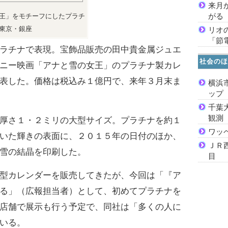
来月
がる
王」をモチーフにしたプラチ
東京・銀座
リオ
「節
ラチナで表現。宝飾品販売の田中貴金属ジュエ
社会のほ
ニー映画「アナと雪の女王」のプラチナ製カレ
表した。価格は税込み１億円で、来年３月末ま
横浜
ッ
千葉
観測
厚さ１・２ミリの大型サイズ。プラチナを約１
ワッ
いた輝きの表面に、２０１５年の日付のほか、
ＪＲ
雪の結晶を印刷した。
目
型カレンダーを販売してきたが、今回は「『ア
る」（広報担当者）として、初めてプラチナを
店舗で展示も行う予定で、同社は「多くの人に
いる。