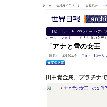
ホーム
会員用ＭＹページ
会社案内
ネ
オピニオン
NEWSクローズ･アッ
ホーム
>
フォト
> 「アナと雪の女王
「アナと雪の女王
編集局 2014/12/04
フォト
[ローカル
田中貴金属、プラチナ