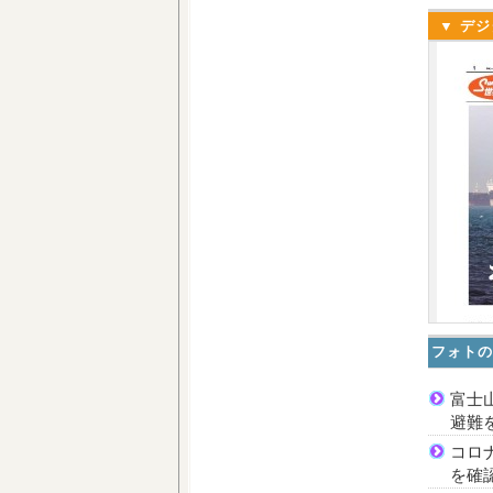
▼ デジ
フォトの
富士
避難
コロ
を確