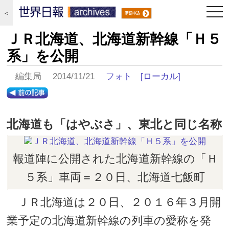
togg
＜
navi
ＪＲ北海道、北海道新幹線「Ｈ５
系」を公開
編集局 2014/11/21
フォト
[ローカル]
北海道も「はやぶさ」、東北と同じ名称
報道陣に公開された北海道新幹線の「Ｈ
５系」車両＝２０日、北海道七飯町
ＪＲ北海道は２０日、２０１６年３月開
業予定の北海道新幹線の列車の愛称を発