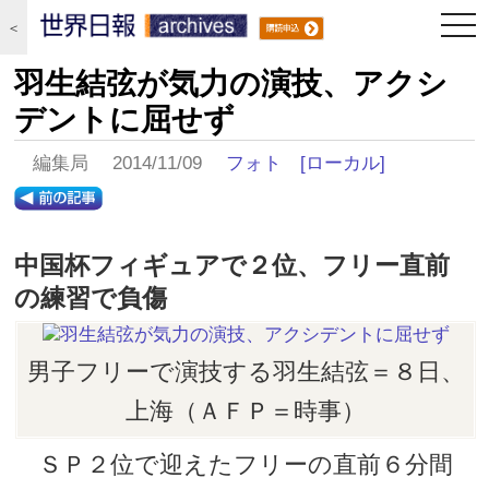
togg
＜
navi
羽生結弦が気力の演技、アクシ
デントに屈せず
編集局 2014/11/09
フォト
[ローカル]
中国杯フィギュアで２位、フリー直前
の練習で負傷
男子フリーで演技する羽生結弦＝８日、
上海（ＡＦＰ＝時事）
ＳＰ２位で迎えたフリーの直前６分間