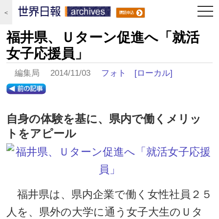
togg
＜
navi
福井県、Ｕターン促進へ「就活
女子応援員」
編集局 2014/11/03
フォト
[ローカル]
自身の体験を基に、県内で働くメリッ
トをアピール
福井県は、県内企業で働く女性社員２５
人を、県外の大学に通う女子大生のＵタ