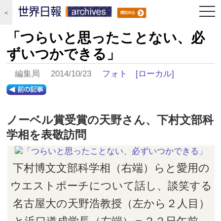
togg
＜
navi
「つらいと思ったことない、必
ずいつかできる」
編集局 2014/10/23
フォト
[ローカル]
ノーベル賞受賞の天野さん、下村文部科
学相を表敬訪問
下村博文文部科学相（右端）らと愛用の
ウエストポーチについて話し、談笑する
名古屋大の天野浩教授（左から２人目）