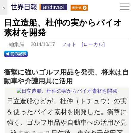
togg
＜
navi
日立造船、杜仲の実からバイオ
素材を開発
編集局 2014/10/17
フォト
[ローカル]
衝撃に強いゴルフ用品を発売、将来は自
動車や介護用具に活用
日立造船などが、杜仲（トチュウ）の実
を使ったバイオ素材を開発した。衝撃に
強く、ゴルフ用品や自動車への活用が見