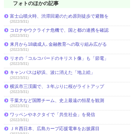
フォトのほかの記事
富士山噴火時、渋滞回避のため原則徒歩で避難を
(2022/3/31)
コロナやウクライナ危機で、国と都の連携を確認
(2022/3/31)
来月から18歳成人､金融教育への取り組み広がる
(2022/3/31)
リオの「コルコバードのキリスト像」も「節電」
(2022/3/31)
キャンバスは砂浜、波に消えた「地上絵」
(2022/3/31)
横浜市三渓園で、３年ぶりに桜がライトアップ
(2022/3/31)
千葉大など国際チーム、史上最遠の恒星を観測
(2022/3/31)
ワッペンやネクタイで「共生社会」を発信
(2022/3/31)
ＪＲ西日本、広島カープ応援電車をお披露目
(2022/3/31)