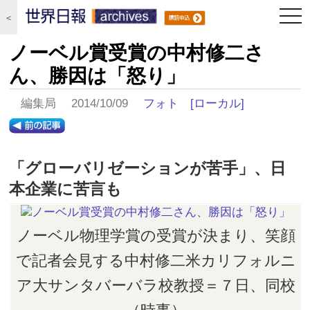
togg
＜
navi
ノーベル賞受賞の中村修二さ
ん、勝因は「怒り」
編集局 2014/10/09
フォト
[ローカル]
「グローバリゼーションが苦手」、日
本企業に苦言も
ノーベル物理学賞の受賞が決まり、笑顔
で記者会見する中村修二米カリフォルニ
ア大サンタバーバラ校教授＝７日、同校