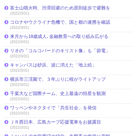
富士山噴火時、渋滞回避のため原則徒歩で避難を
(2022/3/31)
コロナやウクライナ危機で、国と都の連携を確認
(2022/3/31)
来月から18歳成人､金融教育への取り組み広がる
(2022/3/31)
リオの「コルコバードのキリスト像」も「節電」
(2022/3/31)
キャンバスは砂浜、波に消えた「地上絵」
(2022/3/31)
横浜市三渓園で、３年ぶりに桜がライトアップ
(2022/3/31)
千葉大など国際チーム、史上最遠の恒星を観測
(2022/3/31)
ワッペンやネクタイで「共生社会」を発信
(2022/3/31)
ＪＲ西日本、広島カープ応援電車をお披露目
(2022/3/31)