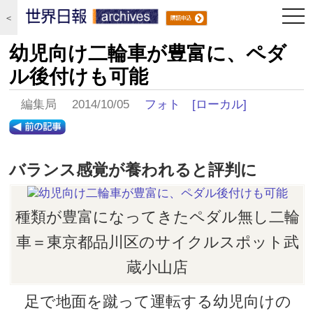
togg
＜
navi
幼児向け二輪車が豊富に、ペダ
ル後付けも可能
編集局 2014/10/05
フォト
[ローカル]
バランス感覚が養われると評判に
種類が豊富になってきたペダル無し二輪
車＝東京都品川区のサイクルスポット武
蔵小山店
足で地面を蹴って運転する幼児向けの