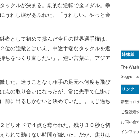
タックルが決まる。劇的な逆転で金メダル。拳
にうれし涙があふれた。「うれしい。やっと金
継者として初めて挑んだ今月の世界選手権は、
２位の強敵とはいえ、中途半端なタックルを返
姉妹紙
持ちをつくり直したい」。短い言葉に、アジア
The Wash
Segye Ilb
徹した。迷うことなく相手の足元へ何度も飛び
リンク
は点の取り合いになったが、常に先手で仕掛け
に前に出るしかないと決めていた」。同じ過ち
新型コロ
ご愛読者
お問い合
２ピリオドで４点を奪われた。残り３０秒を切
インフォ
えられて動けない時間が続いた。だが、焦りは