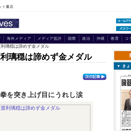
ット書店
プ
海外メディア
メディア批評
国際
政治
沖縄
教育
コ
渡利璃穏は諦めず金メダル
渡利璃穏は諦めず金メダル
▼ き
、拳を突き上げ目にうれし涙