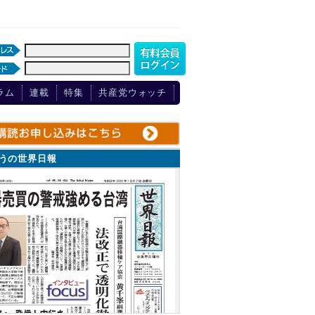
ラム
連載
特集
共産党ウォッチ
ょうの世界日報