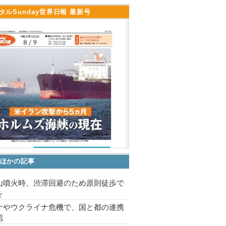
タルSunday世界日報 最新号
ほかの記事
山噴火時、渋滞回避のため原則徒歩で
を
ナやウクライナ危機で、国と都の連携
認