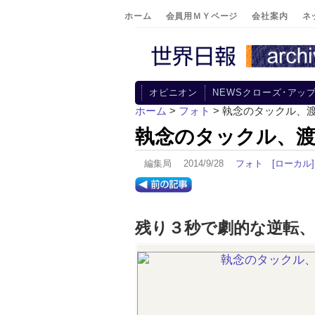
ホーム
会員用ＭＹページ
会社案内
ネ
オピニオン
NEWSクローズ･アッ
ホーム
>
フォト
> 執念のタックル、
執念のタックル、
編集局 2014/9/28
フォト
[ローカル]
残り３秒で劇的な逆転