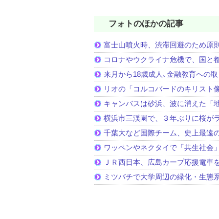
フォトのほかの記事
富士山噴火時、渋滞回避のため原
コロナやウクライナ危機で、国と
来月から18歳成人､金融教育への
リオの「コルコバードのキリスト
キャンバスは砂浜、波に消えた「
横浜市三渓園で、３年ぶりに桜が
千葉大など国際チーム、史上最遠
ワッペンやネクタイで「共生社会
ＪＲ西日本、広島カープ応援電車
ミツバチで大学周辺の緑化・生態