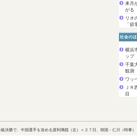
来月
がる
リオ
「節
社会のほ
横浜
ッ
千葉
観測
ワッ
ＪＲ
目
ロ級決勝で、中国選手を攻める渡利璃穏（左）＝２７日、韓国・仁川（時事）