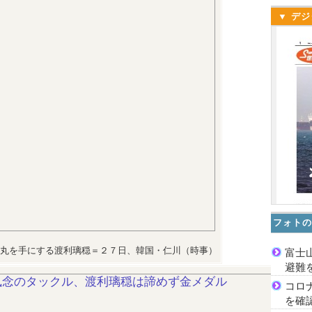
▼ デジ
フォトの
丸を手にする渡利璃穏＝２７日、韓国・仁川（時事）
富士
避難
コロ
を確