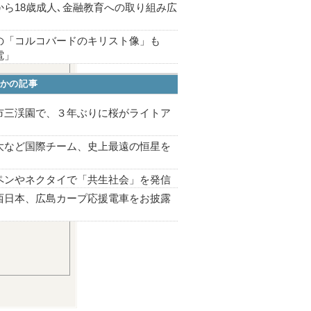
から18歳成人､金融教育への取り組み広
の「コルコバードのキリスト像」も
電」
かの記事
市三渓園で、３年ぶりに桜がライトア
プ
大など国際チーム、史上最遠の恒星を
ペンやネクタイで「共生社会」を発信
西日本、広島カープ応援電車をお披露