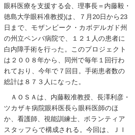
眼科医療を支援する会、理事長＝内藤毅・
徳島大学眼科准教授)は、７月20日から23
日まで、モザンビーク・カボデルガド州
の州立ペンバ病院で、１２１人の患者に
白内障手術を行った。このプロジェクト
は２００８年から、同州で毎年１回行わ
れており、今年で７回目。手術患者数の
総計は８７３人になった。
ＡＯＳＡは、内藤毅准教授、長澤利彦・
ツカザキ病院眼科医長ら眼科医師のほ
か、看護師、視能訓練士、ボランティア
スタッフらで構成される。今回は、ＪＩ