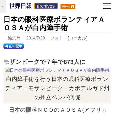
togg
＜
navi
日本の眼科医療ボランティアＡ
ＯＳＡが白内障手術
編集局 2014/7/29
フォト
[ローカル]
モザンビークで７年で873人に
白内障手術を行う日本の眼科医療ボラン
ティア＝モザンビーク・カボデルガド州
の州立ペンバ病院
日本の眼科ＮＧＯのＡＯＳＡ(アフリカ