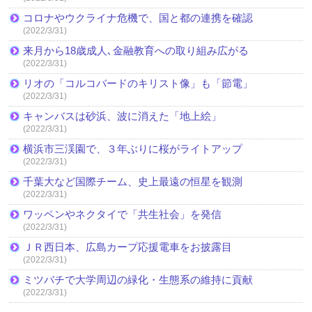
コロナやウクライナ危機で、国と都の連携を確認
(2022/3/31)
来月から18歳成人､金融教育への取り組み広がる
(2022/3/31)
リオの「コルコバードのキリスト像」も「節電」
(2022/3/31)
キャンバスは砂浜、波に消えた「地上絵」
(2022/3/31)
横浜市三渓園で、３年ぶりに桜がライトアップ
(2022/3/31)
千葉大など国際チーム、史上最遠の恒星を観測
(2022/3/31)
ワッペンやネクタイで「共生社会」を発信
(2022/3/31)
ＪＲ西日本、広島カープ応援電車をお披露目
(2022/3/31)
ミツバチで大学周辺の緑化・生態系の維持に貢献
(2022/3/31)