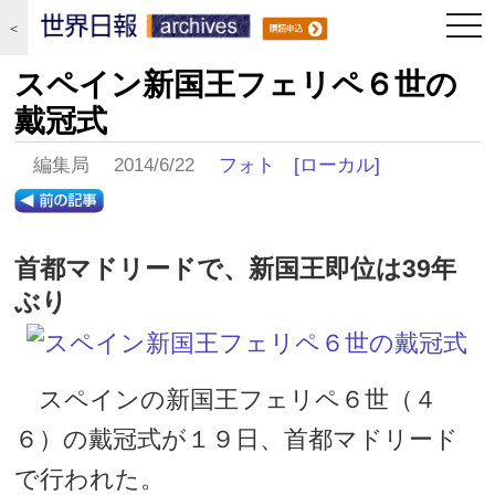
togg
＜
navi
スペイン新国王フェリペ６世の
戴冠式
編集局 2014/6/22
フォト
[ローカル]
首都マドリードで、新国王即位は39年
ぶり
スペインの新国王フェリペ６世（４
６）の戴冠式が１９日、首都マドリード
で行われた。