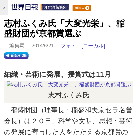
togg
＜
navi
志村ふくみ氏「大変光栄」、稲
盛財団が京都賞選ぶ
編集局 2014/6/21
フォト
[ローカル]
紬織・芸術に発展、授賞式は11月
志村ふくみ氏
稲盛財団（理事長・稲盛和夫京セラ名誉
会長）は２０日、科学や文明、思想・芸術
の発展に寄与した人をたたえる京都賞の