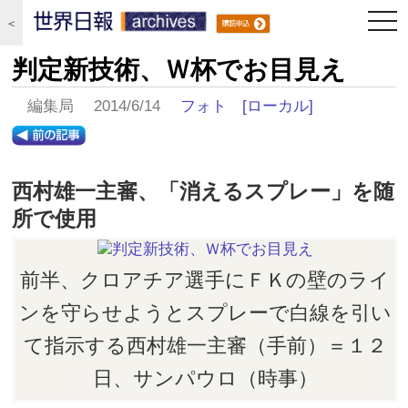
togg
＜
navi
判定新技術、Ｗ杯でお目見え
編集局 2014/6/14
フォト
[ローカル]
西村雄一主審、「消えるスプレー」を随
所で使用
前半、クロアチア選手にＦＫの壁のライ
ンを守らせようとスプレーで白線を引い
て指示する西村雄一主審（手前）＝１２
日、サンパウロ（時事）