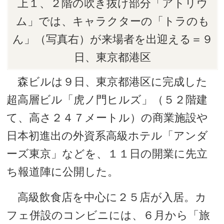
上１、２階の吹き抜け部分「アトリウ
ム」では、キャラクターの「トラのも
ん」（写真右）が来場者を出迎える＝９
日、東京都港区
森ビルは９日、東京都港区に完成した
超高層ビル「虎ノ門ヒルズ」（５２階建
て、高さ２４７メートル）の商業施設や
日本初進出の外資系高級ホテル「アンダ
ーズ東京」などを、１１日の開業に先立
ち報道陣に公開した。
高級飲食店を中心に２５店が入居。カ
フェ併設のコンビニには、６月から「旅