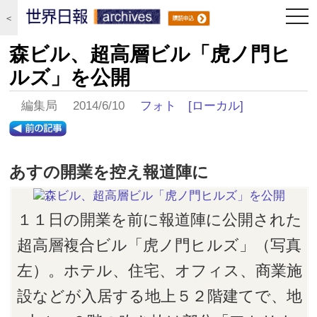
togg
＜
navi
森ビル、超高層ビル「虎ノ門ヒ
ルズ」を公開
編集局 2014/6/10
フォト
[ローカル]
あすの開業を控え報道陣に
１１日の開業を前に報道陣に公開された
超高層複合ビル「虎ノ門ヒルズ」（写真
左）。ホテル、住宅、オフィス、商業施
設などが入居する地上５２階建てで、地