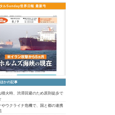
タルSunday世界日報 最新号
ほかの記事
山噴火時、渋滞回避のため原則徒歩で
を
ナやウクライナ危機で、国と都の連携
認