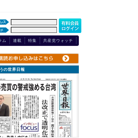
ラム
連載
特集
共産党ウォッチ
ょうの世界日報