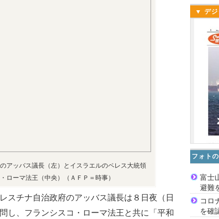
▼ デジ
フォトの
のアッバス議長（左）とイスラエルのペレス大統領
富士
・ローマ法王（中央）（ＡＦＰ＝時事）
避難
レスチナ自治政府のアッバス議長は８日夜（日
コロ
を確
問し、フランシスコ・ローマ法王と共に「平和