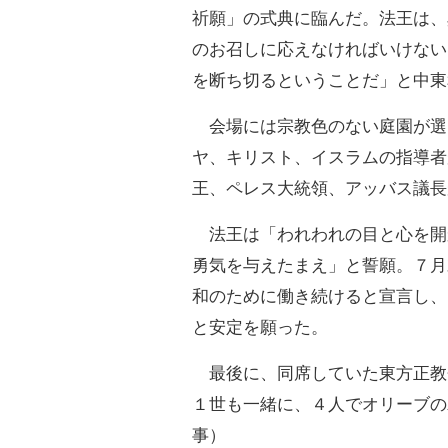
祈願」の式典に臨んだ。法王は、
のお召しに応えなければいけない
を断ち切るということだ」と中東
会場には宗教色のない庭園が選
ヤ、キリスト、イスラムの指導者
王、ペレス大統領、アッバス議長
法王は「われわれの目と心を開
勇気を与えたまえ」と誓願。７月
和のために働き続けると宣言し、
と安定を願った。
最後に、同席していた東方正教
１世も一緒に、４人でオリーブの
事）