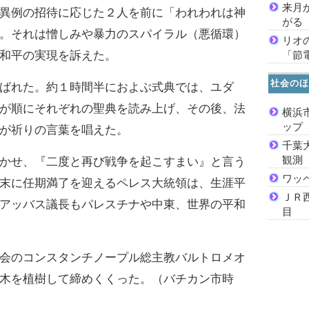
来月
異例の招待に応じた２人を前に「われわれは神
がる
。それは憎しみや暴力のスパイラル（悪循環）
リオ
「節
和平の実現を訴えた。
社会のほ
ばれた。約１時間半におよぶ式典では、ユダ
が順にそれぞれの聖典を読み上げ、その後、法
横浜
ッ
が祈りの言葉を唱えた。
千葉
観測
かせ、『二度と再び戦争を起こすまい』と言う
ワッ
末に任期満了を迎えるペレス大統領は、生涯平
ＪＲ
アッバス議長もパレスチナや中東、世界の平和
目
会のコンスタンチノープル総主教バルトロメオ
木を植樹して締めくくった。（バチカン市時