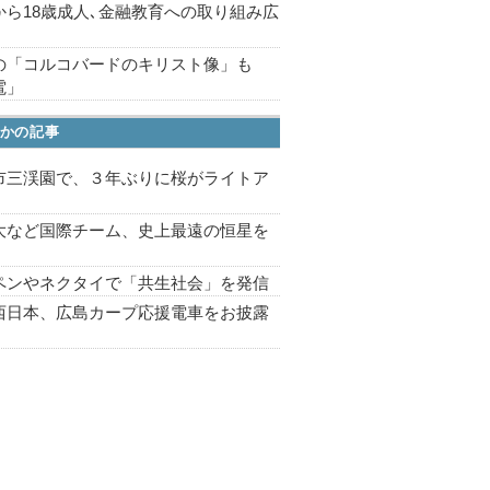
から18歳成人､金融教育への取り組み広
の「コルコバードのキリスト像」も
電」
かの記事
市三渓園で、３年ぶりに桜がライトア
プ
大など国際チーム、史上最遠の恒星を
ペンやネクタイで「共生社会」を発信
西日本、広島カープ応援電車をお披露