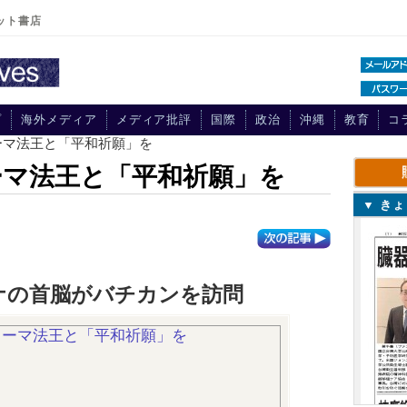
ット書店
プ
海外メディア
メディア批評
国際
政治
沖縄
教育
コ
ーマ法王と「平和祈願」を
ーマ法王と「平和祈願」を
▼ き
ナの首脳がバチカンを訪問