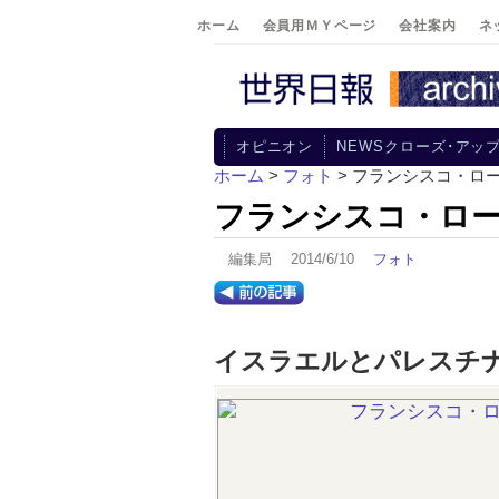
ホーム
会員用ＭＹページ
会社案内
ネ
オピニオン
NEWSクローズ･アッ
ホーム
>
フォト
> フランシスコ・ロ
フランシスコ・ロ
編集局 2014/6/10
フォト
イスラエルとパレスチ