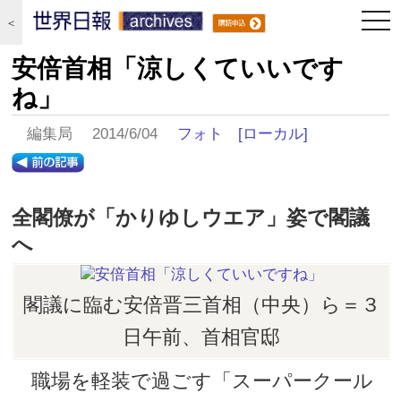
togg
＜
navi
安倍首相「涼しくていいです
ね」
編集局 2014/6/04
フォト
[ローカル]
全閣僚が「かりゆしウエア」姿で閣議
へ
閣議に臨む安倍晋三首相（中央）ら＝３
日午前、首相官邸
職場を軽装で過ごす「スーパークール