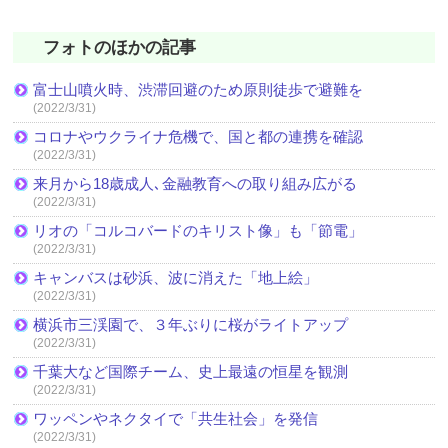
フォトのほかの記事
富士山噴火時、渋滞回避のため原則徒歩で避難を
(2022/3/31)
コロナやウクライナ危機で、国と都の連携を確認
(2022/3/31)
来月から18歳成人､金融教育への取り組み広がる
(2022/3/31)
リオの「コルコバードのキリスト像」も「節電」
(2022/3/31)
キャンバスは砂浜、波に消えた「地上絵」
(2022/3/31)
横浜市三渓園で、３年ぶりに桜がライトアップ
(2022/3/31)
千葉大など国際チーム、史上最遠の恒星を観測
(2022/3/31)
ワッペンやネクタイで「共生社会」を発信
(2022/3/31)