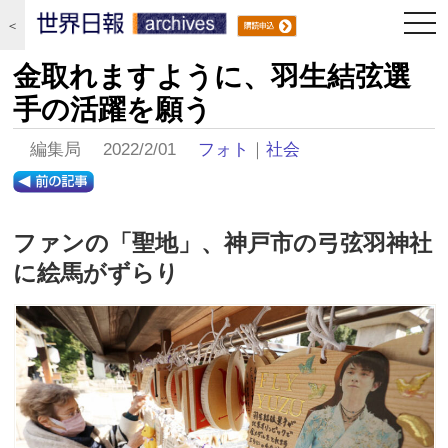
togg
＜
navi
金取れますように、羽生結弦選
手の活躍を願う
編集局 2022/2/01
フォト
｜
社会
ファンの「聖地」、神戸市の弓弦羽神社
に絵馬がずらり