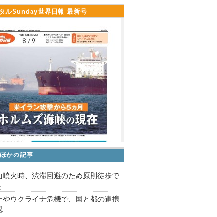
タルSunday世界日報 最新号
ほかの記事
山噴火時、渋滞回避のため原則徒歩で
を
ナやウクライナ危機で、国と都の連携
認