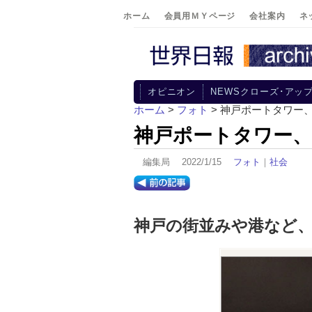
ホーム
会員用ＭＹページ
会社案内
ネ
オピニオン
NEWSクローズ･アッ
ホーム
>
フォト
> 神戸ポートタワー
神戸ポートタワー、
編集局 2022/1/15
フォト
｜
社会
神戸の街並みや港など