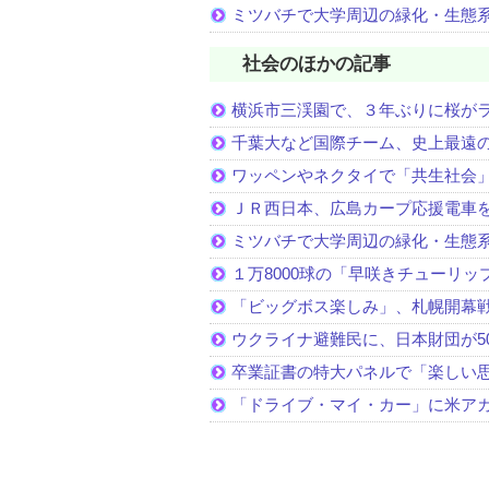
ミツバチで大学周辺の緑化・生態
社会のほかの記事
横浜市三渓園で、３年ぶりに桜が
千葉大など国際チーム、史上最遠
ワッペンやネクタイで「共生社会
ＪＲ西日本、広島カープ応援電車
ミツバチで大学周辺の緑化・生態
１万8000球の「早咲きチューリッ
「ビッグボス楽しみ」、札幌開幕
ウクライナ避難民に、日本財団が5
卒業証書の特大パネルで「楽しい
「ドライブ・マイ・カー」に米ア