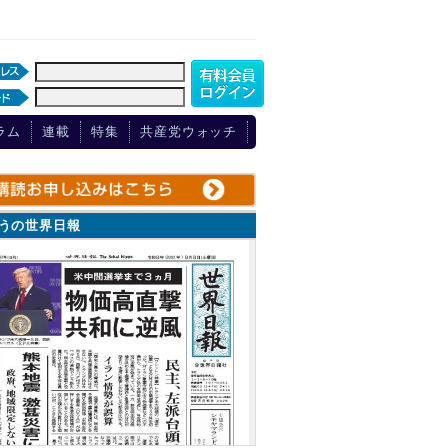
ラム
連載
特集
共産党ウォッチ
ょうの世界日報