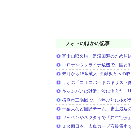
フォトのほかの記事
富士山噴火時、渋滞回避のため原
コロナやウクライナ危機で、国と
来月から18歳成人､金融教育への
リオの「コルコバードのキリスト
キャンバスは砂浜、波に消えた「
横浜市三渓園で、３年ぶりに桜が
千葉大など国際チーム、史上最遠
ワッペンやネクタイで「共生社会
ＪＲ西日本、広島カープ応援電車