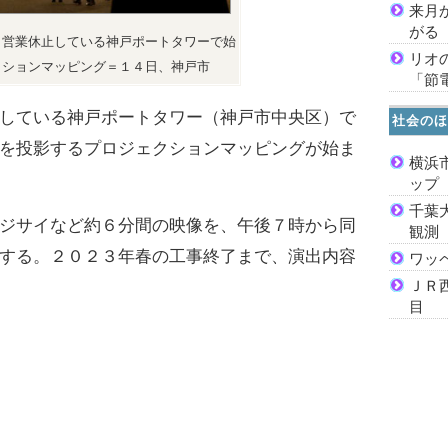
来月
がる
ら営業休止している神戸ポートタワーで始
リオ
クションマッピング＝１４日、神戸市
「節
している神戸ポートタワー（神戸市中央区）で
社会のほ
を投影するプロジェクションマッピングが始ま
横浜
ッ
千葉
ジサイなど約６分間の映像を、午後７時から同
観測
する。２０２３年春の工事終了まで、演出内容
ワッ
ＪＲ
目