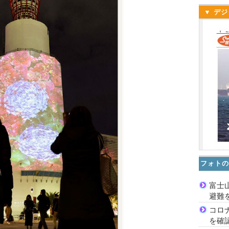
▼ デジ
フォトの
富士
避難
コロ
を確