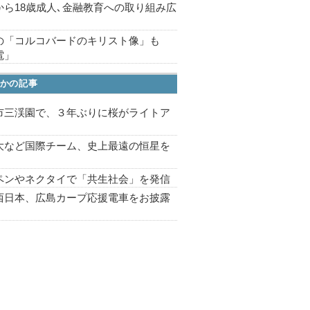
から18歳成人､金融教育への取り組み広
の「コルコバードのキリスト像」も
電」
かの記事
市三渓園で、３年ぶりに桜がライトア
プ
大など国際チーム、史上最遠の恒星を
ペンやネクタイで「共生社会」を発信
西日本、広島カープ応援電車をお披露