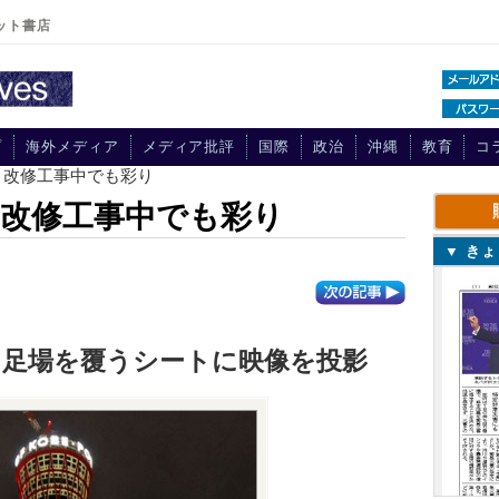
ット書店
プ
海外メディア
メディア批評
国際
政治
沖縄
教育
コ
、改修工事中でも彩り
改修工事中でも彩り
▼ き
、足場を覆うシートに映像を投影