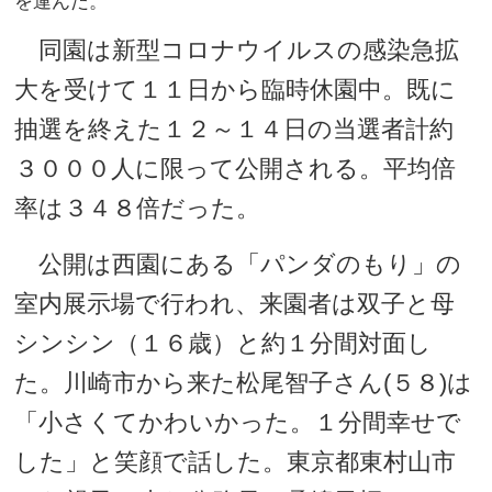
を運んだ。
同園は新型コロナウイルスの感染急拡
大を受けて１１日から臨時休園中。既に
抽選を終えた１２～１４日の当選者計約
３０００人に限って公開される。平均倍
率は３４８倍だった。
公開は西園にある「パンダのもり」の
室内展示場で行われ、来園者は双子と母
シンシン（１６歳）と約１分間対面し
た。川崎市から来た松尾智子さん(５８)は
「小さくてかわいかった。１分間幸せで
した」と笑顔で話した。東京都東村山市