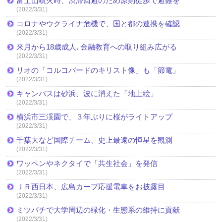
富士山噴火時、渋滞回避のため原則徒歩で避難を
(2022/3/31)
コロナやウクライナ危機で、国と都の連携を確認
(2022/3/31)
来月から18歳成人､金融教育への取り組み広がる
(2022/3/31)
リオの「コルコバードのキリスト像」も「節電」
(2022/3/31)
キャンバスは砂浜、波に消えた「地上絵」
(2022/3/31)
横浜市三渓園で、３年ぶりに桜がライトアップ
(2022/3/31)
千葉大など国際チーム、史上最遠の恒星を観測
(2022/3/31)
ワッペンやネクタイで「共生社会」を発信
(2022/3/31)
ＪＲ西日本、広島カープ応援電車をお披露目
(2022/3/31)
ミツバチで大学周辺の緑化・生態系の維持に貢献
(2022/3/31)