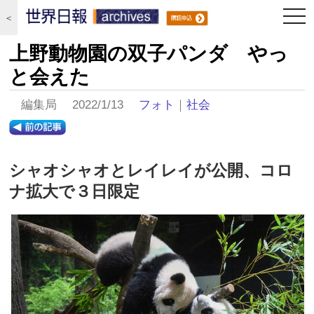
togg
＜
navi
上野動物園の双子パンダ やっ
と会えた
編集局 2022/1/13
フォト
｜
社会
シャオシャオとレイレイが公開、コロ
ナ拡大で３日限定