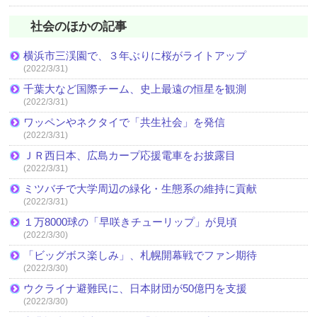
社会のほかの記事
横浜市三渓園で、３年ぶりに桜がライトアップ
(2022/3/31)
千葉大など国際チーム、史上最遠の恒星を観測
(2022/3/31)
ワッペンやネクタイで「共生社会」を発信
(2022/3/31)
ＪＲ西日本、広島カープ応援電車をお披露目
(2022/3/31)
ミツバチで大学周辺の緑化・生態系の維持に貢献
(2022/3/31)
１万8000球の「早咲きチューリップ」が見頃
(2022/3/30)
「ビッグボス楽しみ」、札幌開幕戦でファン期待
(2022/3/30)
ウクライナ避難民に、日本財団が50億円を支援
(2022/3/30)