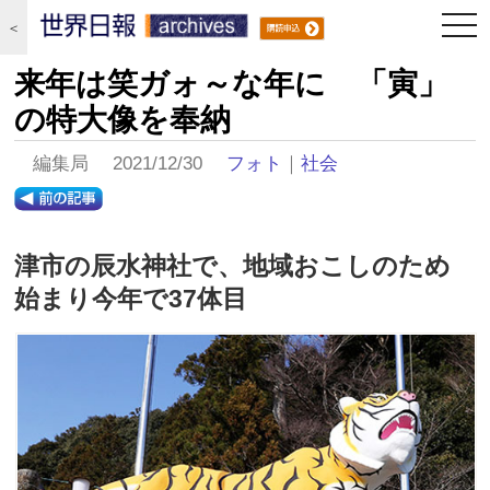
togg
＜
navi
来年は笑ガォ～な年に 「寅」
の特大像を奉納
編集局 2021/12/30
フォト
｜
社会
津市の辰水神社で、地域おこしのため
始まり今年で37体目