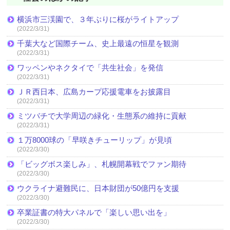
横浜市三渓園で、３年ぶりに桜がライトアップ
(2022/3/31)
千葉大など国際チーム、史上最遠の恒星を観測
(2022/3/31)
ワッペンやネクタイで「共生社会」を発信
(2022/3/31)
ＪＲ西日本、広島カープ応援電車をお披露目
(2022/3/31)
ミツバチで大学周辺の緑化・生態系の維持に貢献
(2022/3/31)
１万8000球の「早咲きチューリップ」が見頃
(2022/3/30)
「ビッグボス楽しみ」、札幌開幕戦でファン期待
(2022/3/30)
ウクライナ避難民に、日本財団が50億円を支援
(2022/3/30)
卒業証書の特大パネルで「楽しい思い出を」
(2022/3/30)