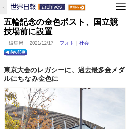
togg
＜
navi
五輪記念の金色ポスト、国立競
技場前に設置
編集局 2021/12/17
フォト
｜
社会
東京大会のレガシーに、過去最多金メダ
ルにちなみ金色に