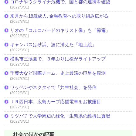
コロナやウクライナ危機で、国と都の連携を確認
(2022/3/31)
来月から18歳成人､金融教育への取り組み広がる
(2022/3/31)
リオの「コルコバードのキリスト像」も「節電」
(2022/3/31)
キャンバスは砂浜、波に消えた「地上絵」
(2022/3/31)
横浜市三渓園で、３年ぶりに桜がライトアップ
(2022/3/31)
千葉大など国際チーム、史上最遠の恒星を観測
(2022/3/31)
ワッペンやネクタイで「共生社会」を発信
(2022/3/31)
ＪＲ西日本、広島カープ応援電車をお披露目
(2022/3/31)
ミツバチで大学周辺の緑化・生態系の維持に貢献
(2022/3/31)
社会のほかの記事