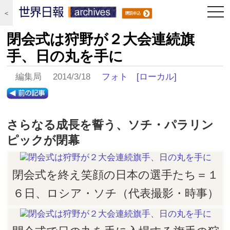
togg
＜
navi
閉会式は狩野が２大会連続旗
手、日の丸を手に
編集局 2014/3/18
フォト
[ローカル]
さらなる成長を誓う、ソチ・パラリン
ピックが閉幕
閉会式を終え笑顔の日本の選手たち＝１
６日、ロシア・ソチ（代表撮影・時事）