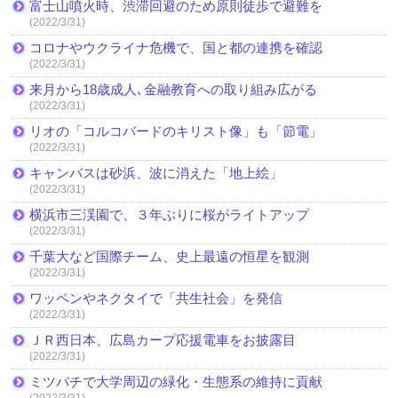
富士山噴火時、渋滞回避のため原則徒歩で避難を
(2022/3/31)
コロナやウクライナ危機で、国と都の連携を確認
(2022/3/31)
来月から18歳成人､金融教育への取り組み広がる
(2022/3/31)
リオの「コルコバードのキリスト像」も「節電」
(2022/3/31)
キャンバスは砂浜、波に消えた「地上絵」
(2022/3/31)
横浜市三渓園で、３年ぶりに桜がライトアップ
(2022/3/31)
千葉大など国際チーム、史上最遠の恒星を観測
(2022/3/31)
ワッペンやネクタイで「共生社会」を発信
(2022/3/31)
ＪＲ西日本、広島カープ応援電車をお披露目
(2022/3/31)
ミツバチで大学周辺の緑化・生態系の維持に貢献
(2022/3/31)