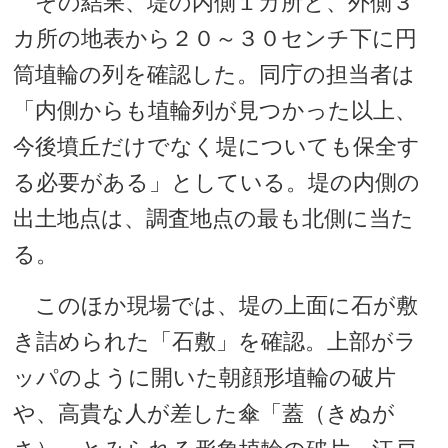
その結果、堤の内側１カ所と、外側３
カ所の地表から２０～３０センチ下に円
筒埴輪の列を確認した。同庁の担当者は
「内側からも埴輪列が見つかった以上、
今後墳丘だけでなく堤についても保全す
る必要がある」としている。堤の内側の
出土地点は、調査地点の最も北側に当た
る。
このほか現場では、堤の上面に石が敷
き詰められた「石敷」を確認。上部がラ
ッパのように開いた朝顔形埴輪の破片
や、高貴な人が差した傘「蓋（きぬが