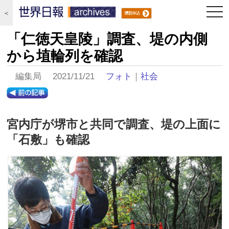
togg
＜
navi
「仁徳天皇陵」調査、堤の内側
から埴輪列を確認
編集局 2021/11/21
フォト
｜
社会
宮内庁が堺市と共同で調査、堤の上面に
「石敷」も確認