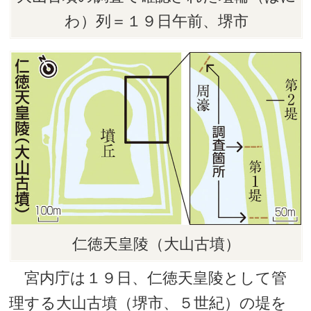
わ）列＝１９日午前、堺市
仁徳天皇陵（大山古墳）
宮内庁は１９日、仁徳天皇陵として管
理する大山古墳（堺市、５世紀）の堤を