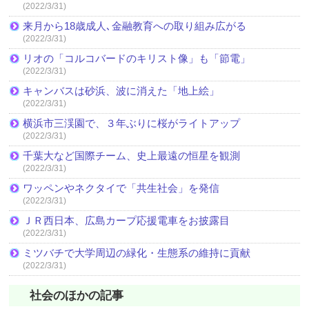
(2022/3/31)
来月から18歳成人､金融教育への取り組み広がる
(2022/3/31)
リオの「コルコバードのキリスト像」も「節電」
(2022/3/31)
キャンバスは砂浜、波に消えた「地上絵」
(2022/3/31)
横浜市三渓園で、３年ぶりに桜がライトアップ
(2022/3/31)
千葉大など国際チーム、史上最遠の恒星を観測
(2022/3/31)
ワッペンやネクタイで「共生社会」を発信
(2022/3/31)
ＪＲ西日本、広島カープ応援電車をお披露目
(2022/3/31)
ミツバチで大学周辺の緑化・生態系の維持に貢献
(2022/3/31)
社会のほかの記事