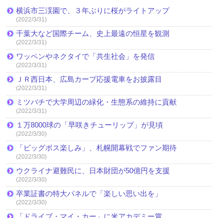
横浜市三渓園で、３年ぶりに桜がライトアップ
(2022/3/31)
千葉大など国際チーム、史上最遠の恒星を観測
(2022/3/31)
ワッペンやネクタイで「共生社会」を発信
(2022/3/31)
ＪＲ西日本、広島カープ応援電車をお披露目
(2022/3/31)
ミツバチで大学周辺の緑化・生態系の維持に貢献
(2022/3/31)
１万8000球の「早咲きチューリップ」が見頃
(2022/3/30)
「ビッグボス楽しみ」、札幌開幕戦でファン期待
(2022/3/30)
ウクライナ避難民に、日本財団が50億円を支援
(2022/3/30)
卒業証書の特大パネルで「楽しい思い出を」
(2022/3/30)
「ドライブ・マイ・カー」に米アカデミー賞