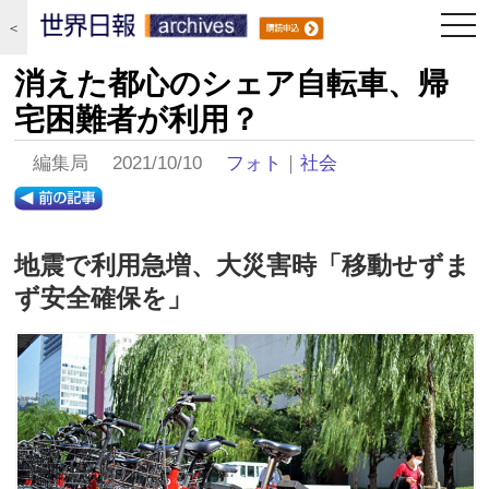
togg
＜
navi
消えた都心のシェア自転車、帰
宅困難者が利用？
編集局 2021/10/10
フォト
｜
社会
地震で利用急増、大災害時「移動せずま
ず安全確保を」