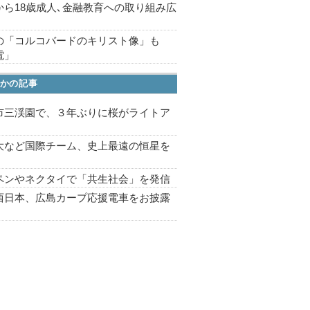
から18歳成人､金融教育への取り組み広
の「コルコバードのキリスト像」も
電」
かの記事
市三渓園で、３年ぶりに桜がライトア
プ
大など国際チーム、史上最遠の恒星を
ペンやネクタイで「共生社会」を発信
西日本、広島カープ応援電車をお披露