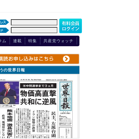
ラム
連載
特集
共産党ウォッチ
ょうの世界日報