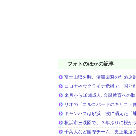
フォトのほかの記事
富士山噴火時、渋滞回避のため原
コロナやウクライナ危機で、国と
来月から18歳成人､金融教育への
リオの「コルコバードのキリスト
キャンバスは砂浜、波に消えた「
横浜市三渓園で、３年ぶりに桜が
千葉大など国際チーム、史上最遠