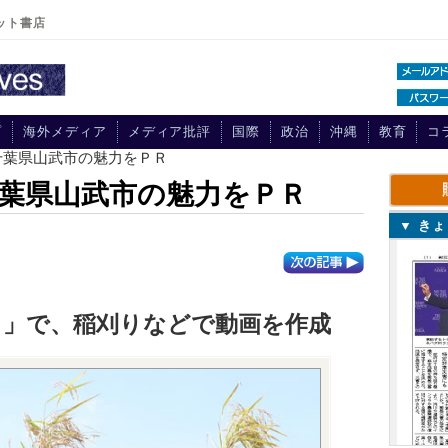
ット書店
プ
海外メディア
メディア批評
国際
政治
沖縄
教育
コ
千葉県山武市の魅力をＰＲ
葉県山武市の魅力をＰＲ
▼ き
ト」で、稲刈りなどで動画を作成