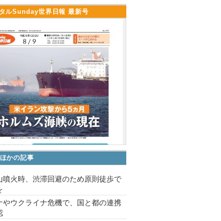
タルSunday世界日報 最新号
ほかの記事
山噴火時、渋滞回避のため原則徒歩で
を
ナやウクライナ危機で、国と都の連携
認