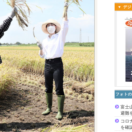
▼ デジ
フォトの
富士
避難
コロ
を確