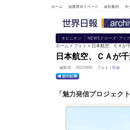
ホーム
会員用ＭＹページ
会社案内
ネ
オピニオン
NEWSクローズ･アッ
ホーム
>
フォト
> 日本航空、ＣＡが
日本航空、ＣＡが千
編集局 2021/9/06
フォト
｜
社会
「魅力発信プロジェク