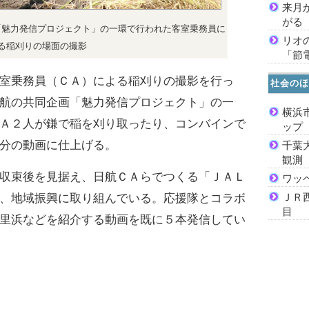
来月
がる
「魅力発信プロジェクト」の一環で行われた客室乗務員に
リオ
る稲刈りの場面の撮影
「節
室乗務員（ＣＡ）による稲刈りの撮影を行っ
社会のほ
航の共同企画「魅力発信プロジェクト」の一
横浜
Ａ２人が鎌で稲を刈り取ったり、コンバインで
ッ
分の動画に仕上げる。
千葉
観測
収束後を見据え、日航ＣＡらでつくる「ＪＡＬ
ワッ
ＪＲ
、地域振興に取り組んでいる。応援隊とコラボ
目
里浜などを紹介する動画を既に５本発信してい