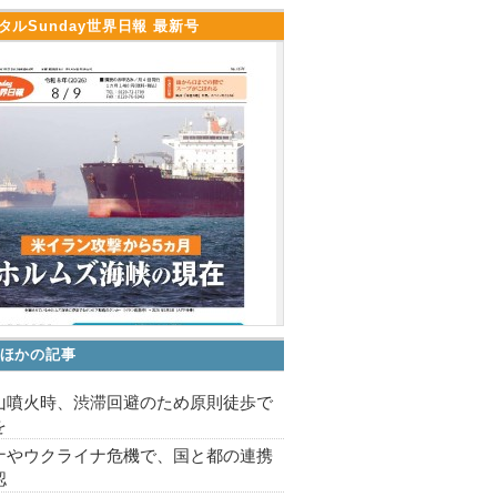
タルSunday世界日報 最新号
ほかの記事
山噴火時、渋滞回避のため原則徒歩で
を
ナやウクライナ危機で、国と都の連携
認