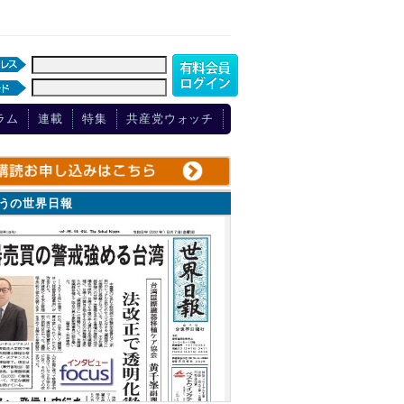
ラム
連載
特集
共産党ウォッチ
ょうの世界日報