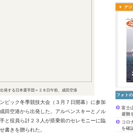
▼ デジ
出発する日本選手団＝２８日午前、成田空港
フォトの
ンピック冬季競技大会（３月７日開幕）に参加
富士
成田空港から出発した。アルペンスキーとノル
避難
手と役員ら計２３人が搭乗前のセレモニーに臨
コロ
を確
せ書きを贈られた。