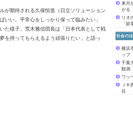
来月
がる
ルが期待される久保恒造（日立ソリューション
リオ
ばいい。平常心をしっかり保って臨みたい」
「節
いた様子。荒木雅信団長は「日本代表として戦
社会のほ
夢を持ってもらえるよう頑張りたい」と語っ
横浜
ッ
千葉
観測
ワッ
ＪＲ
目