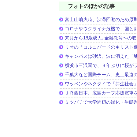
フォトのほかの記事
富士山噴火時、渋滞回避のため原
コロナやウクライナ危機で、国と
来月から18歳成人､金融教育への
リオの「コルコバードのキリスト
キャンバスは砂浜、波に消えた「
横浜市三渓園で、３年ぶりに桜が
千葉大など国際チーム、史上最遠
ワッペンやネクタイで「共生社会
ＪＲ西日本、広島カープ応援電車
ミツバチで大学周辺の緑化・生態