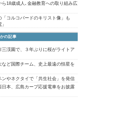
から18歳成人､金融教育への取り組み広
の「コルコバードのキリスト像」も
電」
かの記事
市三渓園で、３年ぶりに桜がライトア
プ
大など国際チーム、史上最遠の恒星を
ペンやネクタイで「共生社会」を発信
西日本、広島カープ応援電車をお披露