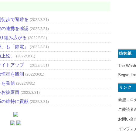
則徒歩で避難を
(2022/3/31)
都の連携を確認
(2022/3/31)
取り組み広がる
(2022/3/31)
像」も「節電」
(2022/3/31)
姉妹紙
地上絵」
(2022/3/31)
ライトアップ
(2022/3/31)
The Wash
の恒星を観測
(2022/3/31)
Segye Ilb
」を発信
(2022/3/31)
リンク
をお披露目
(2022/3/31)
新型コロ
系の維持に貢献
(2022/3/31)
ご愛読者
お問い合
インフォ