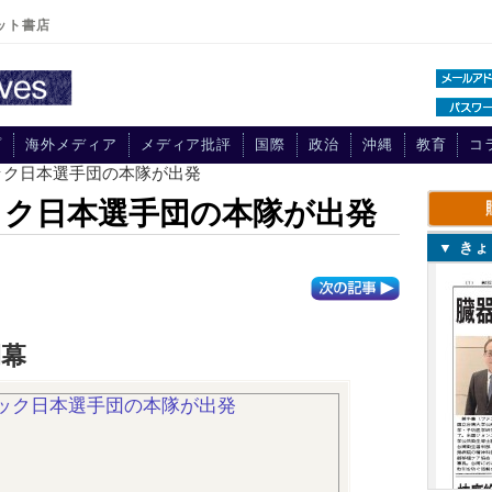
ット書店
プ
海外メディア
メディア批評
国際
政治
沖縄
教育
コ
ック日本選手団の本隊が出発
ック日本選手団の本隊が出発
▼ き
開幕