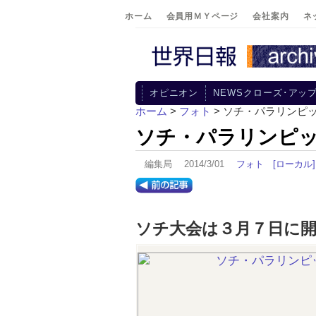
ホーム
会員用ＭＹページ
会社案内
ネ
オピニオン
NEWSクローズ･アッ
ホーム
>
フォト
> ソチ・パラリンピ
ソチ・パラリンピ
編集局 2014/3/01
フォト
[ローカル]
ソチ大会は３月７日に