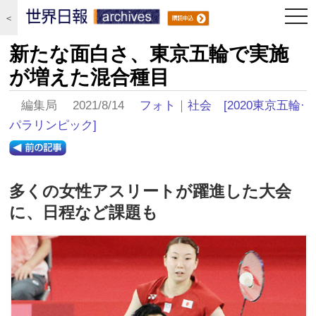
togg
＜
navi
新たな面白さ、東京五輪で実施
が増えた混合種目
編集局 2021/8/14
フォト
｜
社会
[2020東京五輪·
パラリンピック]
多くの女性アスリートが躍進した大会
に、日程など課題も