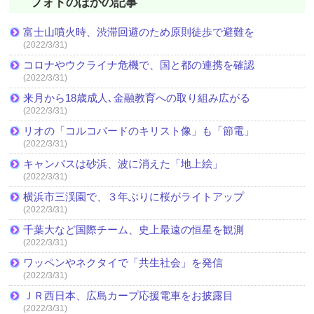
フォトのほかの記事
富士山噴火時、渋滞回避のため原則徒歩で避難を
(2022/3/31)
コロナやウクライナ危機で、国と都の連携を確認
(2022/3/31)
来月から18歳成人､金融教育への取り組み広がる
(2022/3/31)
リオの「コルコバードのキリスト像」も「節電」
(2022/3/31)
キャンバスは砂浜、波に消えた「地上絵」
(2022/3/31)
横浜市三渓園で、３年ぶりに桜がライトアップ
(2022/3/31)
千葉大など国際チーム、史上最遠の恒星を観測
(2022/3/31)
ワッペンやネクタイで「共生社会」を発信
(2022/3/31)
ＪＲ西日本、広島カープ応援電車をお披露目
(2022/3/31)