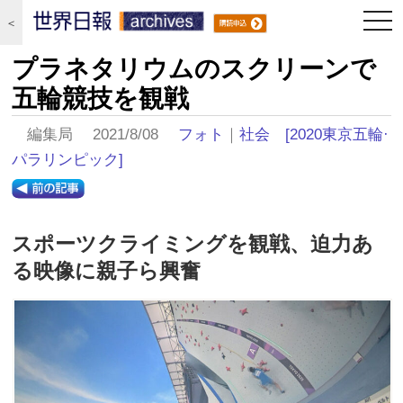
togg
＜
navi
プラネタリウムのスクリーンで
五輪競技を観戦
編集局 2021/8/08
フォト
｜
社会
[2020東京五輪·
パラリンピック]
スポーツクライミングを観戦、迫力あ
る映像に親子ら興奮