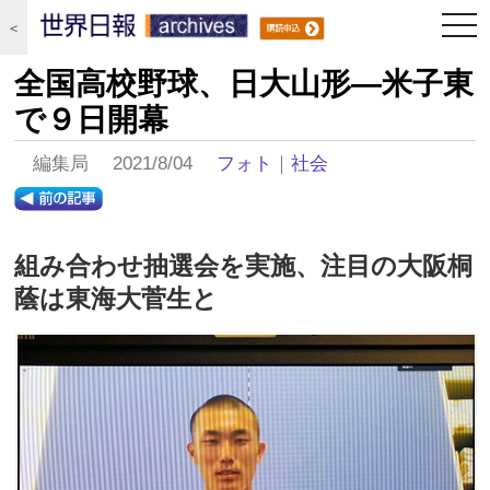
togg
＜
navi
全国高校野球、日大山形―米子東
で９日開幕
編集局 2021/8/04
フォト
｜
社会
組み合わせ抽選会を実施、注目の大阪桐
蔭は東海大菅生と