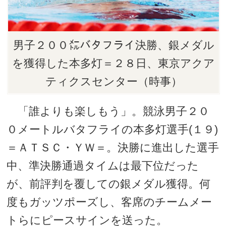
男子２００㍍バタフライ決勝、銀メダル
を獲得した本多灯＝２８日、東京アクア
ティクスセンター（時事）
「誰よりも楽しもう」。競泳男子２０
０メートルバタフライの本多灯選手(１９)
＝ＡＴＳＣ・ＹＷ＝。決勝に進出した選手
中、準決勝通過タイムは最下位だった
が、前評判を覆しての銀メダル獲得。何
度もガッツポーズし、客席のチームメー
トらにピースサインを送った。