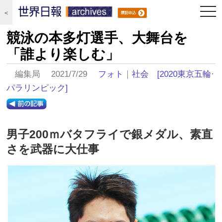
togg
＜
navi
競泳の本多灯選手、大舞台を
「誰より楽しむ」
編集局 2021/7/29
フォト
｜
社会
[2020東京五輪·
パラリンピック]
男子200ｍバタフライで銀メダル、素直
さを武器に大仕事