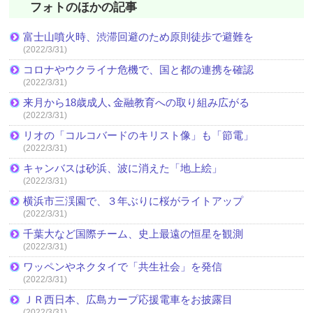
フォトのほかの記事
富士山噴火時、渋滞回避のため原則徒歩で避難を
(2022/3/31)
コロナやウクライナ危機で、国と都の連携を確認
(2022/3/31)
来月から18歳成人､金融教育への取り組み広がる
(2022/3/31)
リオの「コルコバードのキリスト像」も「節電」
(2022/3/31)
キャンバスは砂浜、波に消えた「地上絵」
(2022/3/31)
横浜市三渓園で、３年ぶりに桜がライトアップ
(2022/3/31)
千葉大など国際チーム、史上最遠の恒星を観測
(2022/3/31)
ワッペンやネクタイで「共生社会」を発信
(2022/3/31)
ＪＲ西日本、広島カープ応援電車をお披露目
(2022/3/31)