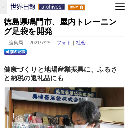
togg
＜
navi
徳島県鳴門市、屋内トレーニン
グ足袋を開発
編集局 2021/7/25
フォト
｜
社会
健康づくりと地場産業振興に、ふるさ
と納税の返礼品にも