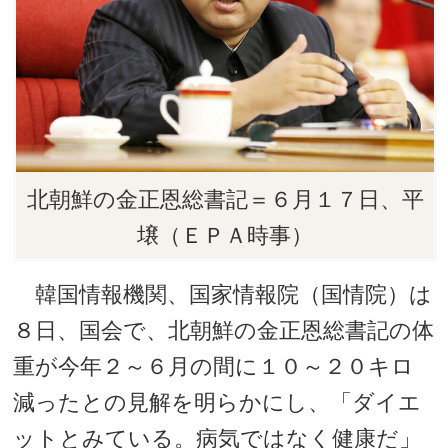
北朝鮮の金正恩総書記＝６月１７日、平
壌（ＥＰＡ時事）
韓国情報機関、国家情報院（国情院）は
８日、国会で、北朝鮮の金正恩総書記の体
重が今年２～６月の間に１０～２０キロ
減ったとの見解を明らかにし、「ダイエ
ットとみている。病気ではなく健康だ」