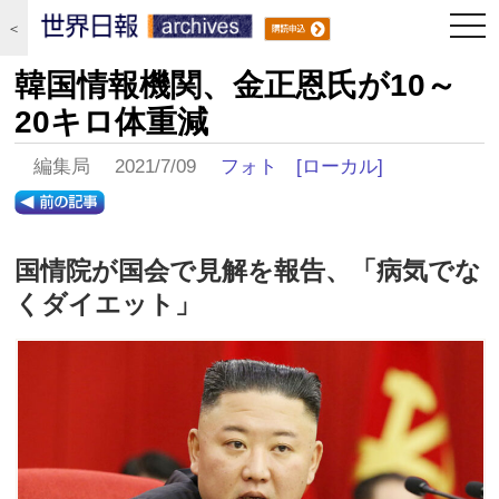
togg
＜
navi
韓国情報機関、金正恩氏が10～
20キロ体重減
編集局 2021/7/09
フォト
[ローカル]
国情院が国会で見解を報告、「病気でな
くダイエット」