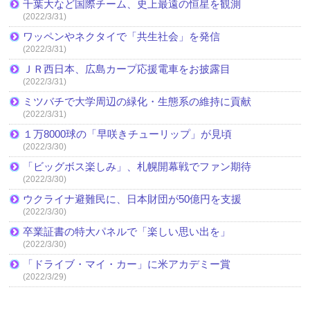
千葉大など国際チーム、史上最遠の恒星を観測
(2022/3/31)
ワッペンやネクタイで「共生社会」を発信
(2022/3/31)
ＪＲ西日本、広島カープ応援電車をお披露目
(2022/3/31)
ミツバチで大学周辺の緑化・生態系の維持に貢献
(2022/3/31)
１万8000球の「早咲きチューリップ」が見頃
(2022/3/30)
「ビッグボス楽しみ」、札幌開幕戦でファン期待
(2022/3/30)
ウクライナ避難民に、日本財団が50億円を支援
(2022/3/30)
卒業証書の特大パネルで「楽しい思い出を」
(2022/3/30)
「ドライブ・マイ・カー」に米アカデミー賞
(2022/3/29)