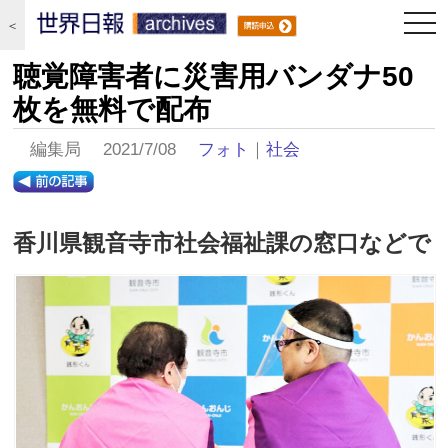
togg
＜
navi
聴覚障害者に災害用バンダナ50
枚を無料で配布
編集局 2021/7/08
フォト
｜
社会
香川県観音寺市社会福祉課の窓口などで