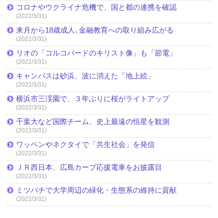
コロナやウクライナ危機で、国と都の連携を確認
(2022/3/31)
来月から18歳成人､金融教育への取り組み広がる
(2022/3/31)
リオの「コルコバードのキリスト像」も「節電」
(2022/3/31)
キャンバスは砂浜、波に消えた「地上絵」
(2022/3/31)
横浜市三渓園で、３年ぶりに桜がライトアップ
(2022/3/31)
千葉大など国際チーム、史上最遠の恒星を観測
(2022/3/31)
ワッペンやネクタイで「共生社会」を発信
(2022/3/31)
ＪＲ西日本、広島カープ応援電車をお披露目
(2022/3/31)
ミツバチで大学周辺の緑化・生態系の維持に貢献
(2022/3/31)