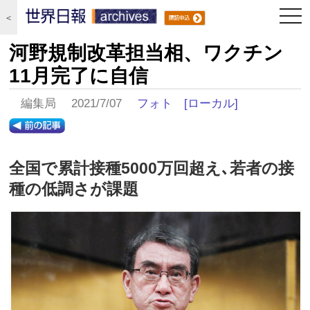
togg
＜
navi
河野規制改革担当相、ワクチン
11月完了に自信
編集局 2021/7/07
フォト
[ローカル]
全国で累計接種5000万回超え､若者の接
種の低調さが課題