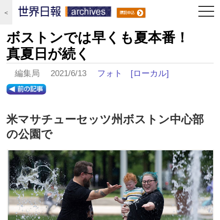
togg
＜
navi
ボストンでは早くも夏本番！
真夏日が続く
編集局 2021/6/13
フォト
[ローカル]
米マサチューセッツ州ボストン中心部
の公園で