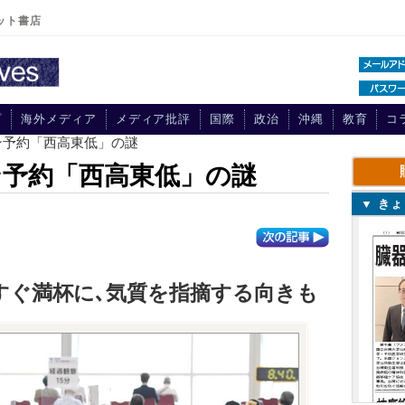
ット書店
プ
海外メディア
メディア批評
国際
政治
沖縄
教育
コ
ン予約「西高東低」の謎
予約「西高東低」の謎
▼ き
すぐ満杯に､気質を指摘する向きも