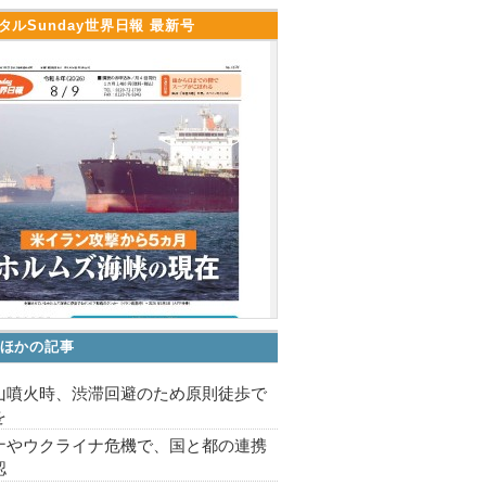
タルSunday世界日報 最新号
ほかの記事
山噴火時、渋滞回避のため原則徒歩で
を
ナやウクライナ危機で、国と都の連携
認