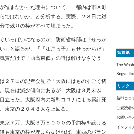
が進まなかった理由について、「都内は市区町
らではないか」と分析する。実際、２８日に対
分で残りの枠がすべて埋まった。
ぐいっぱいになるのか。防衛省幹部は「せっか
い」と語るが、「『江戸っ子』もせっかちだ」
姉妹紙
気質だけで「西高東低」の謎は解けなさそう
The Wash
Segye Ilb
は２７日の記者会見で「大阪にはものすごく切
リンク
。現在は減少傾向にあるが、大阪は３月末以
新型コロ
目立った。大阪府内の新型コロナによる累計死
ご愛読者
、東京の２０４８人を上回る。
お問い合
東京７万、大阪３万５０００の予約枠を設ける
インフォ
後も東京の枠が埋まらなければ、東西のバラン