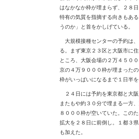
はなかなか枠が埋まらず、２８日
特有の気質を指摘する向きもある
うのか」と首をかしげている。
大規模接種センターの予約は、
る。まず東京２３区と大阪市に住
ところ、大阪会場の２万４５００
京の４万９０００枠が埋まったの
枠がいっぱいになるまで１日半を
２４日には予約を東京都と大阪
またもや約３０分で埋まる一方、
８０００枠が空いていた。このた
拡大を２８日に前倒し。１都３県
も加えた。