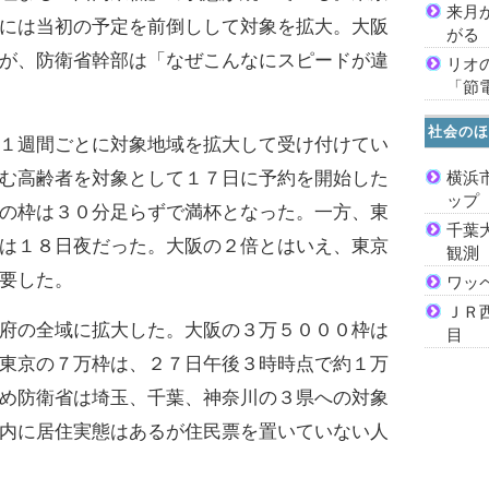
来月
には当初の予定を前倒しして対象を拡大。大阪
がる
が、防衛省幹部は「なぜこんなにスピードが違
リオ
「節
社会のほ
１週間ごとに対象地域を拡大して受け付けてい
む高齢者を対象として１７日に予約を開始した
横浜
ッ
の枠は３０分足らずで満杯となった。一方、東
千葉
は１８日夜だった。大阪の２倍とはいえ、東京
観測
要した。
ワッ
ＪＲ
府の全域に拡大した。大阪の３万５０００枠は
目
東京の７万枠は、２７日午後３時時点で約１万
め防衛省は埼玉、千葉、神奈川の３県への対象
内に居住実態はあるが住民票を置いていない人