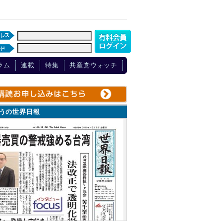
ラム
連載
特集
共産党ウォッチ
ょうの世界日報