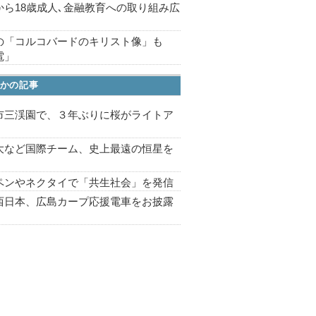
から18歳成人､金融教育への取り組み広
の「コルコバードのキリスト像」も
電」
かの記事
市三渓園で、３年ぶりに桜がライトア
プ
大など国際チーム、史上最遠の恒星を
ペンやネクタイで「共生社会」を発信
西日本、広島カープ応援電車をお披露