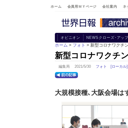
ホーム
会員用ＭＹページ
会社案内
ネ
オピニオン
NEWSクローズ･アッ
ホーム
>
フォト
> 新型コロナワクチ
新型コロナワクチン
編集局 2021/5/30
フォト
[ローカル]
大規模接種､大阪会場は