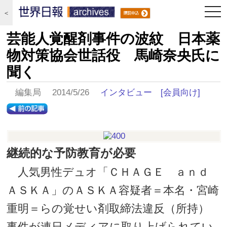
togg
＜
navi
芸能人覚醒剤事件の波紋 日本薬
物対策協会世話役 馬崎奈央氏に
聞く
編集局 2014/5/26
インタビュー
[会員向け]
継続的な予防教育が必要
人気男性デュオ「ＣＨＡＧＥ ａｎｄ
ＡＳＫＡ」のＡＳＫＡ容疑者＝本名・宮崎
重明＝らの覚せい剤取締法違反（所持）
事件が連日メディアに取り上げられてい