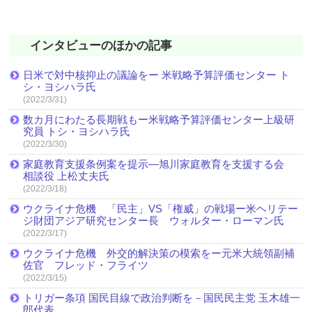
インタビューのほかの記事
日米で対中核抑止の議論をー 米戦略予算評価センター ト
シ・ヨシハラ氏
(2022/3/31)
数カ月にわたる長期戦もー米戦略予算評価センター上級研
究員 トシ・ヨシハラ氏
(2022/3/30)
家庭教育支援条例案を提示―旭川家庭教育を支援する会
相談役 上松丈夫氏
(2022/3/18)
ウクライナ危機 「民主」VS「権威」の戦場ー米ヘリテー
ジ財団アジア研究センター長 ウォルター・ローマン氏
(2022/3/17)
ウクライナ危機 外交的解決策の模索をー元米大統領副補
佐官 フレッド・フライツ
(2022/3/15)
トリガー条項 国民目線で政治判断を－国民民主党 玉木雄一
郎代表