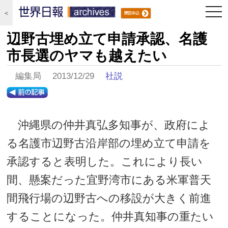
togg
＜
navi
辺野古埋め立て申請承認、名護
市長選のヤマも越えたい
編集局 2013/12/29
社説
沖縄県の仲井真弘多知事が、政府によ
る名護市辺野古沿岸部の埋め立て申請を
承認すると表明した。これにより長い
間、懸案だった宜野湾市にある米軍普天
間飛行場の辺野古への移設が大きく前進
することになった。仲井真知事の重たい