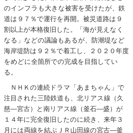
のインフラも大きな被害を受けたが、鉄
道は９７％で運行を再開。被災道路は９
割以上が本格復旧した。「海が見えなく
なる」などの議論もあるが、防潮堤など
海岸堤防は９２％で着工し、２０２０年度
をめどに全箇所での完成を目指してい
る。
ＮＨＫの連続ドラマ「あまちゃん」で
注目された三陸鉄道も、北リアス線（久
慈―宮古）と南リアス線（釜石―盛）が
１４年に完全復旧したのに続き、来年３
月には両線を結ぶＪＲ山田線の宮古―釜