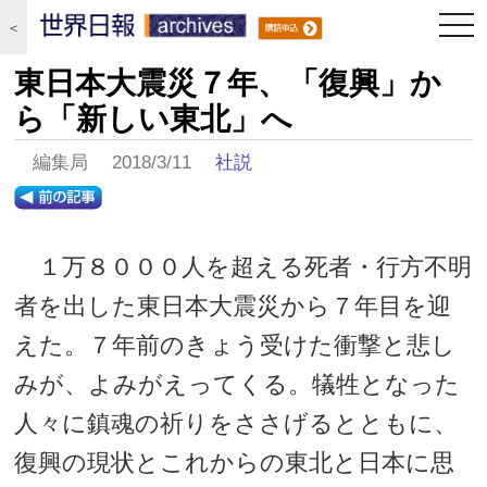
togg
＜
navi
東日本大震災７年、「復興」か
ら「新しい東北」へ
編集局 2018/3/11
社説
１万８０００人を超える死者・行方不明
者を出した東日本大震災から７年目を迎
えた。７年前のきょう受けた衝撃と悲し
みが、よみがえってくる。犠牲となった
人々に鎮魂の祈りをささげるとともに、
復興の現状とこれからの東北と日本に思