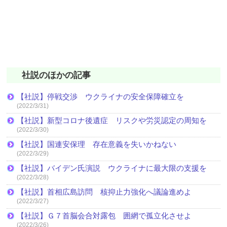
社説のほかの記事
【社説】停戦交渉 ウクライナの安全保障確立を
(2022/3/31)
【社説】新型コロナ後遺症 リスクや労災認定の周知を
(2022/3/30)
【社説】国連安保理 存在意義を失いかねない
(2022/3/29)
【社説】バイデン氏演説 ウクライナに最大限の支援を
(2022/3/28)
【社説】首相広島訪問 核抑止力強化へ議論進めよ
(2022/3/27)
【社説】Ｇ７首脳会合対露包 囲網で孤立化させよ
(2022/3/26)