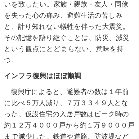
いを致したい。家族・親族・友人・同僚
を失った心の痛み、避難生活の苦しみ
と、計り知れない犠牲を伴った大震災。
その記憶を語り継ぐことは、防災、減災
という観点にとどまらない、意味を持
つ。
インフラ復興はほぼ順調
復興庁によると、避難者の数は１年前
に比べ５万人減り、７万３３４９人とな
った。仮設住宅の入居戸数はピーク時の
約１２万４０００戸から約１万９０００戸
まで減少した。鉄道や道路、防波堤など